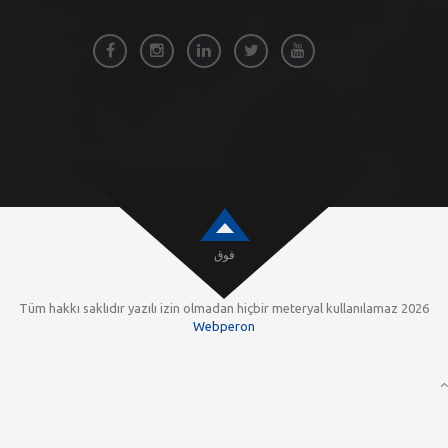
فوق
Webperon