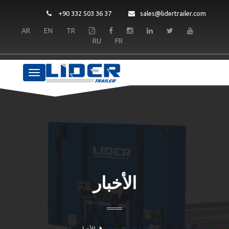
+90 332 503 36 37
sales@lidertra
AR
EN
TR
RU
FR
الأخبار
الصفحة الرئيسية
الأخبار