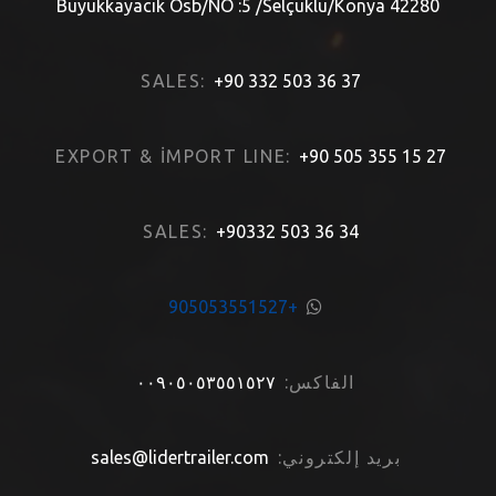
4228
SALES:
+90 332 503 36 37
EXPORT & İMPORT LINE:
+90 505 355
SALES:
+90332 503 36 34
+905053551527
الفاكس:
٠٠٩٠٥٠٥٣٥٥١٥٢٧
ريد إلكتروني:
sales@lidertrailer.com