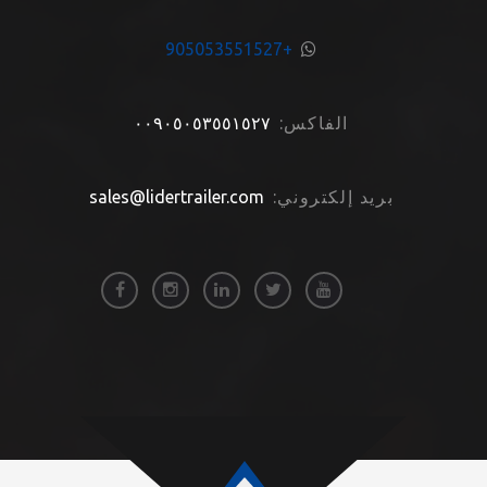
+905053551527
الفاكس:
٠٠٩٠٥٠٥٣٥٥١٥٢٧
ريد إلكتروني:
sales@lidertrailer.com