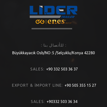
: للأتصال بنا :
4228
SALES:
+90 332 503 36 37
EXPORT & İMPORT LINE:
+90 505 355
SALES:
+90332 503 36 34