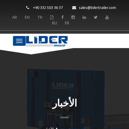
+90 332 503 36 37
sales@lidertra
AR
EN
TR
RU
FR
الأخبار
الصفحة الرئيسية
الأخبار